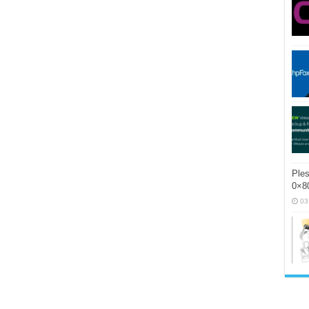
Ples
0×80
03