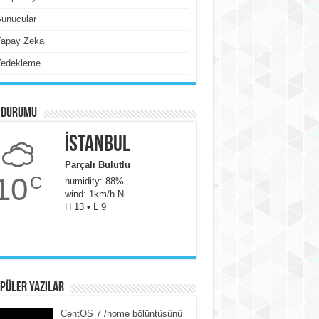
unucular
Yapay Zeka
Yedekleme
 Durumu
İstanbul
Parçalı Bulutlu
10
C
humidity: 88%
wind: 1km/h N
H 13 • L 9
püler yazılar
CentOS 7 /home bölüntüsünü