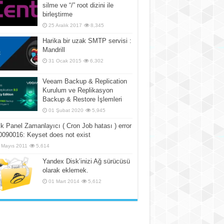
silme ve “/” root dizini ile
birleştirme
25 Aralık 2017
8,345
Harika bir uzak SMTP servisi :
Mandrill
31 Ocak 2015
6,302
Veeam Backup & Replication
Kurulum ve Replikasyon
Backup & Restore İşlemleri
01 Şubat 2020
5,945
k Panel Zamanlayıcı ( Cron Job hatası ) error
090016: Keyset does not exist
 Mayıs 2011
5,614
Yandex Disk’inizi Ağ sürücüsü
olarak eklemek.
01 Mart 2014
5,612