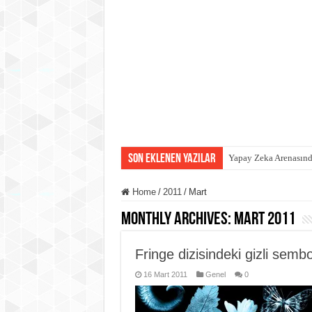
Son eklenen yazılar
Yapay Zeka Arenasında
Home
/
2011
/
Mart
Monthly Archives:
Mart 2011
Fringe dizisindeki gizli sembo
16 Mart 2011
Genel
0