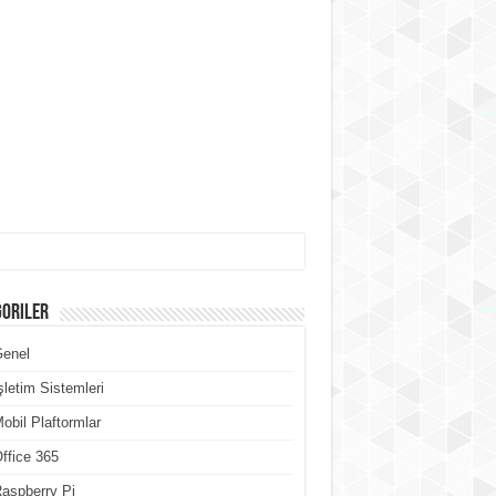
goriler
Genel
şletim Sistemleri
obil Plaftormlar
ffice 365
aspberry Pi