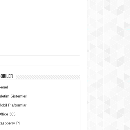
goriler
Genel
şletim Sistemleri
obil Plaftormlar
ffice 365
aspberry Pi