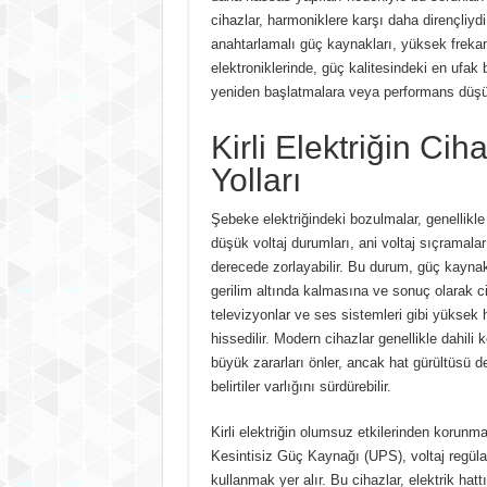
cihazlar, harmoniklere karşı daha dirençli
anahtarlamalı güç kaynakları, yüksek frekans
elektroniklerinde, güç kalitesindeki en ufak 
yeniden başlatmalara veya performans düşüşl
Kirli Elektriğin Ci
Yolları
Şebeke elektriğindeki bozulmalar, genellikle
düşük voltaj durumları, ani voltaj sıçramalar
derecede zorlayabilir. Bu durum, güç kaynak
gerilim altında kalmasına ve sonuç olarak ci
televizyonlar ve ses sistemleri gibi yüksek 
hissedilir. Modern cihazlar genellikle dahil
büyük zararları önler, ancak hat gürültüsü de
belirtiler varlığını sürdürebilir.
Kirli elektriğin olumsuz etkilerinden korunma
Kesintisiz Güç Kaynağı (UPS), voltaj regülat
kullanmak yer alır. Bu cihazlar, elektrik hatt