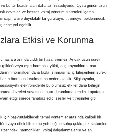
ydi ve bu tür bozulmaları daha az hissediyordu. Oysa günümüzün
lı devreleri ve hassas voltaj yönetim sistemleri içeren
bir sapma bile duyulabilir bir gürültüye, titremeye, beklenmedik
erine yol açabilir.
hazlara Etkisi ve Korunma
 cihazlara anında ciddi bir hasar vermez. Ancak uzun süreli
ı (pikler) veya aşırı harmonik yükü, güç kaynaklarını aşırı
larının normalden daha fazla ısınmasına, iç bileşenlerin sürekli
hazın ömrünün kısalmasına neden olabilir. Bilgisayarlar,
hassasiyetli elektroniklerde bu olumsuz etkiler daha belirgin
i koruma devreleri sayesinde aşırı durumlarda kendini kapatarak
vam ettiği sürece rahatsız edici sesler ve titreşimler gibi
k için başvurulabilecek temel yöntemler arasında kaliteli bir
örü veya etkili filtreleme yeteneğine sahip çoklu priz sistemleri
ı üzerindeki harmonikleri, voltaj dalgalanmalarını ve ani