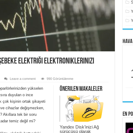
S
Hava
 Şebeke Elektriği Elektroniklerinizi
Leave a comment
990 Görüntülenme
Önerilen makaleler
oparlörlerinizden yükselen
 sıra duyulan o ince
çok kişinin ortak şikayeti
en ve cihazlar değişmezken,
En po
? Akıllara tek bir soru
kadar temiz değil mi?
Yandex Disk’inizi Ağ
sürücüsü olarak