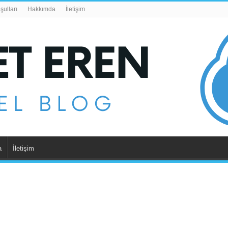
şulları
Hakkımda
İletişim
a
İletişim