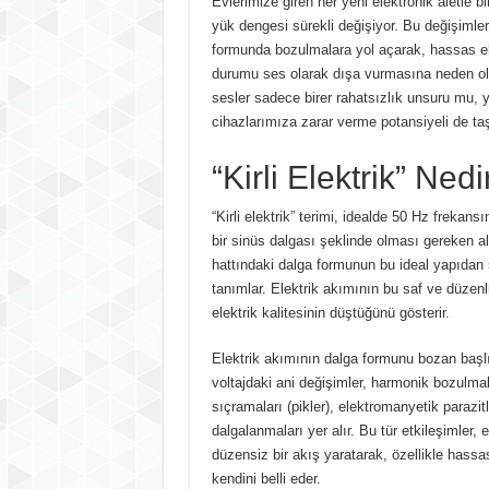
Evlerimize giren her yeni elektronik aletle bir
yük dengesi sürekli değişiyor. Bu değişimler
formunda bozulmalara yol açarak, hassas el
durumu ses olarak dışa vurmasına neden ol
sesler sadece birer rahatsızlık unsuru mu,
cihazlarımıza zarar verme potansiyeli de ta
“Kirli Elektrik” Nedi
“Kirli elektrik” terimi, idealde 50 Hz frek
bir sinüs dalgası şeklinde olması gereken a
hattındaki dalga formunun bu ideal yapıda
tanımlar. Elektrik akımının bu saf ve düze
elektrik kalitesinin düştüğünü gösterir.
Elektrik akımının dalga formunu bozan başl
voltajdaki ani değişimler, harmonik bozulmal
sıçramaları (pikler), elektromanyetik parazit
dalgalanmaları yer alır. Bu tür etkileşimler,
düzensiz bir akış yaratarak, özellikle hassas
kendini belli eder.