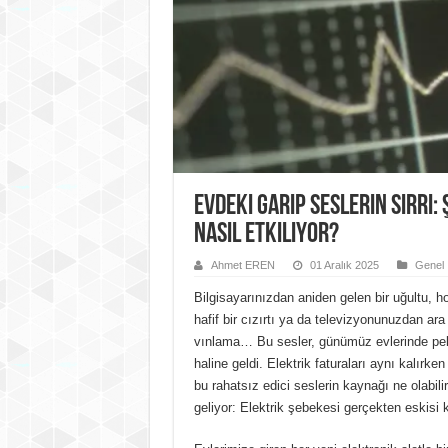
Evdeki Garip Seslerin Sırrı:
Nasıl Etkiliyor?
Ahmet EREN
01 Aralık 2025
Genel
Bilgisayarınızdan aniden gelen bir uğultu, h
hafif bir cızırtı ya da televizyonunuzdan ara
vınlama… Bu sesler, günümüz evlerinde pek 
haline geldi. Elektrik faturaları aynı kalırk
bu rahatsız edici seslerin kaynağı ne olabilir
geliyor: Elektrik şebekesi gerçekten eskisi 