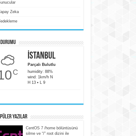
unucular
Yapay Zeka
Yedekleme
 Durumu
İstanbul
Parçalı Bulutlu
10
C
humidity: 88%
wind: 1km/h N
H 13 • L 9
püler yazılar
CentOS 7 /home bölüntüsünü
silme ve “/” root dizini ile