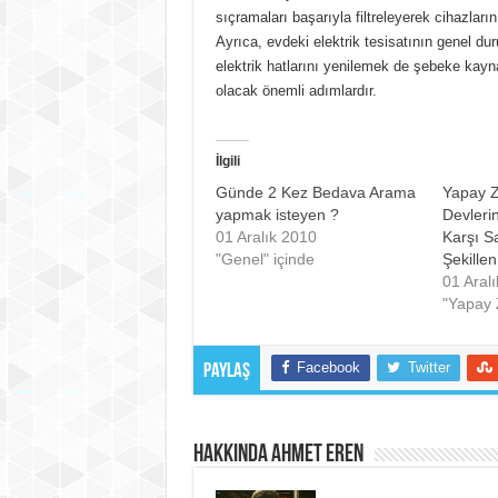
sıçramaları başarıyla filtreleyerek cihazların
Ayrıca, evdeki elektrik tesisatının genel du
elektrik hatlarını yenilemek de şebeke kayn
olacak önemli adımlardır.
İlgili
Günde 2 Kez Bedava Arama
Yapay 
yapmak isteyen ?
Devleri
01 Aralık 2010
Karşı S
"Genel" içinde
Şekille
01 Aral
"Yapay 
Facebook
Twitter
Paylaş
Hakkında Ahmet EREN