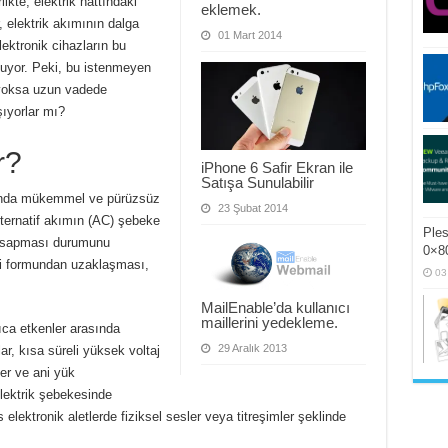
likte, elektrik hattındaki
eklemek.
, elektrik akımının dalga
01 Mart 2014
ektronik cihazların bu
uyor. Peki, bu istenmeyen
 yoksa uzun vadede
şıyorlar mı?
r?
iPhone 6 Safir Ekran ile
Satışa Sunulabilir
ansında mükemmel ve pürüzsüz
23 Şubat 2014
lternatif akımın (AC) şebeke
Ples
n sapması durumunu
0×80
nli formundan uzaklaşması,
03
MailEnable’da kullanıcı
maillerini yedekleme.
ıca etkenler arasında
29 Aralık 2013
ar, kısa süreli yüksek voltaj
ler ve ani yük
 elektrik şebekesinde
 elektronik aletlerde fiziksel sesler veya titreşimler şeklinde