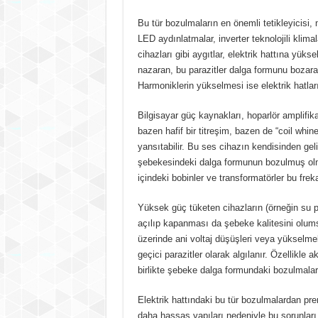
Bu tür bozulmaların en önemli tetikleyicisi
LED aydınlatmalar, inverter teknolojili klimal
cihazları gibi aygıtlar, elektrik hattına yükse
nazaran, bu parazitler dalga formunu bozar
Harmoniklerin yükselmesi ise elektrik hatlar
Bilgisayar güç kaynakları, hoparlör amplifik
bazen hafif bir titreşim, bazen de “coil whin
yansıtabilir. Bu ses cihazın kendisinden gel
şebekesindeki dalga formunun bozulmuş olmas
içindeki bobinler ve transformatörler bu frekan
Yüksek güç tüketen cihazların (örneğin su pom
açılıp kapanması da şebeke kalitesini olumsu
üzerinde ani voltaj düşüşleri veya yükselmel
geçici parazitler olarak algılanır. Özellikle
birlikte şebeke dalga formundaki bozulmalar a
Elektrik hattındaki bu tür bozulmalardan pren
daha hassas yapıları nedeniyle bu sorunları 