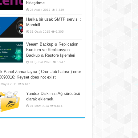
birleştirme
25 Aralık 2017
8,349
Harika bir uzak SMTP servisi :
Mandrill
31 Ocak 2015
6,305
Veeam Backup & Replication
Kurulum ve Replikasyon
Backup & Restore İşlemleri
01 Şubat 2020
5,947
k Panel Zamanlayıcı ( Cron Job hatası ) error
090016: Keyset does not exist
 Mayıs 2011
5,615
Yandex Disk’inizi Ağ sürücüsü
olarak eklemek.
01 Mart 2014
5,614