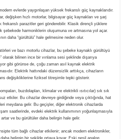
, modern evlerde yaygınlaşan yüksek frekanslı güç kaynaklarıdır.
ar, değişken hızlı motorlar, bilgisayar güç kaynakları ve şarj
k frekanslı parazitler geri gönderebilir. Klasik dirençli yüklere
ak şebekede harmoniklerin oluşumuna ve artmasına yol açar.
ının daha “gürültülü” hale gelmesine neden olur.
atörleri ve bazı motorlu cihazlar, bu şebeke kaynaklı gürültüyü
e” olarak bilinen ince bir vınlama sesi şeklinde dışarıya
iyor gibi görünse de, çoğu zaman asıl kaynak elektrik
ıdır. Elektrik hattındaki düzensizlik arttıkça, cihazların
s değişikliklerine fiziksel titreşimle tepki gösterir.
paları, buzdolapları, klimalar ve elektrikli ısıtıcılar) sık sık
z etkiler. Bu cihazlar devreye girdiğinde veya çıktığında, hat
eri meydana gelir. Bu geçişler, diğer elektronik cihazlarda
 akşam saatlerinde, evdeki elektrik kullanımının yoğunlaşmasıyla
rtar ve bu gürültüler daha belirgin hale gelir.
sipte tüm bağlı cihazlar etkilenir; ancak modern elektronikler,
daha belirgin bir şekilde ortaya koyar. Eski nesil analog