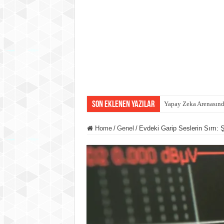
Son eklenen yazılar
Yapay Zeka Arenasında
Home
/
Genel
/
Evdeki Garip Seslerin Sırrı: Ş