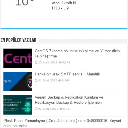
10
wind: 1km/h N
H 13 • L 9
En popüler yazılar
CentOS 7 /home bölüntüsünü silme ve “/” root dizini
ile birleştirme
25 Aralık 2017
8,349
Harika bir uzak SMTP servisi : Mandrill
31 Ocak 2015
6,306
Veeam Backup & Replication Kurulum ve
Replikasyon Backup & Restore İşlemleri
01 Şubat 2020
5,947
Plesk Panel Zamanlayıcı ( Cron Job hatası ) error 0×80090016: Keyset
does not exist