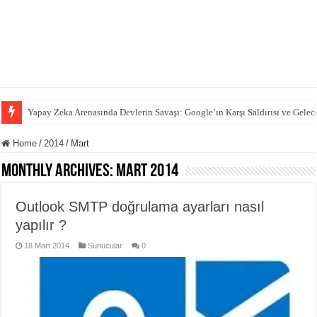
Yapay Zeka Arenasında Devlerin Savaşı: Google’ın Karşı Saldırısı ve Gelec
Home
/
2014
/
Mart
Monthly Archives:
Mart 2014
Outlook SMTP doğrulama ayarları nasıl
yapılır ?
18 Mart 2014
Sunucular
0