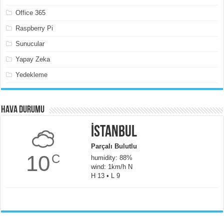
Office 365
Raspberry Pi
Sunucular
Yapay Zeka
Yedekleme
Hava Durumu
İstanbul
Parçalı Bulutlu
10
C
humidity: 88%
wind: 1km/h N
H 13 • L 9