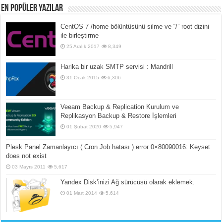
En popüler yazılar
CentOS 7 /home bölüntüsünü silme ve “/” root dizini
ile birleştirme
25 Aralık 2017
8,349
Harika bir uzak SMTP servisi : Mandrill
31 Ocak 2015
6,306
Veeam Backup & Replication Kurulum ve
Replikasyon Backup & Restore İşlemleri
01 Şubat 2020
5,947
Plesk Panel Zamanlayıcı ( Cron Job hatası ) error 0×80090016: Keyset
does not exist
03 Mayıs 2011
5,617
Yandex Disk’inizi Ağ sürücüsü olarak eklemek.
01 Mart 2014
5,614