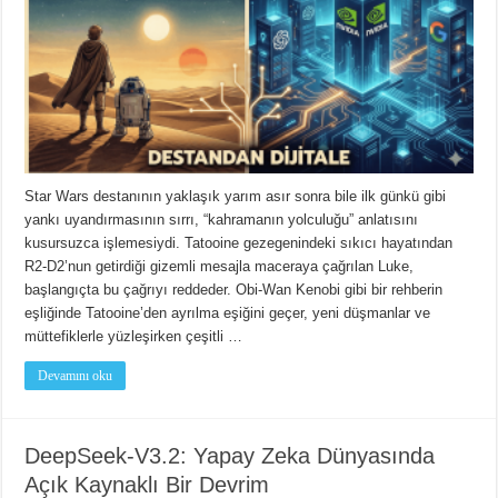
Star Wars destanının yaklaşık yarım asır sonra bile ilk günkü gibi
yankı uyandırmasının sırrı, “kahramanın yolculuğu” anlatısını
kusursuzca işlemesiydi. Tatooine gezegenindeki sıkıcı hayatından
R2-D2’nun getirdiği gizemli mesajla maceraya çağrılan Luke,
başlangıçta bu çağrıyı reddeder. Obi-Wan Kenobi gibi bir rehberin
eşliğinde Tatooine’den ayrılma eşiğini geçer, yeni düşmanlar ve
müttefiklerle yüzleşirken çeşitli …
Devamını oku
DeepSeek-V3.2: Yapay Zeka Dünyasında
Açık Kaynaklı Bir Devrim