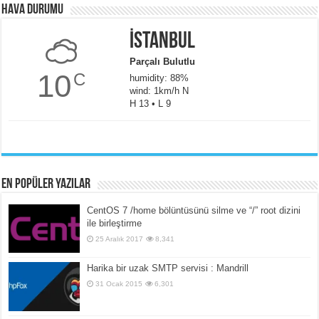
Hava Durumu
İstanbul
Parçalı Bulutlu
10
C
humidity: 88%
wind: 1km/h N
H 13 • L 9
En popüler yazılar
CentOS 7 /home bölüntüsünü silme ve “/” root dizini
ile birleştirme
25 Aralık 2017
8,341
Harika bir uzak SMTP servisi : Mandrill
31 Ocak 2015
6,301