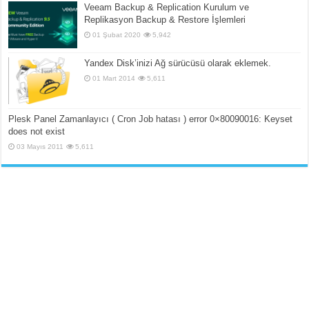
Veeam Backup & Replication Kurulum ve
Replikasyon Backup & Restore İşlemleri
01 Şubat 2020
5,942
Yandex Disk’inizi Ağ sürücüsü olarak eklemek.
01 Mart 2014
5,611
Plesk Panel Zamanlayıcı ( Cron Job hatası ) error 0×80090016: Keyset
does not exist
03 Mayıs 2011
5,611