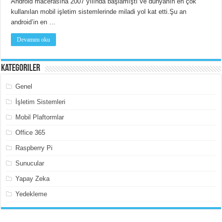
Android macerasına 2007 yılında başlamıştı ve dünyanın en çok
kullanılan mobil işletim sistemlerinde miladi yol kat etti.Şu an
android’in en …
Devamını oku
Kategoriler
Genel
İşletim Sistemleri
Mobil Plaftormlar
Office 365
Raspberry Pi
Sunucular
Yapay Zeka
Yedekleme