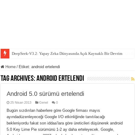
DeepSeek-V3.2: Yapay Zeka Dünyasında Açık Kaynaklı Bir Devrim
Evdeki Garip Seslerin Sırrı: Şebeke Elektriği Elektroniklerinizi Nasıl Etkili
Home
/
Etiket:
android ertelendi
Tag Archives:
android ertelendi
Android 5.0 sürümü ertelendi
25 Nisan 2013
Genel
0
Bugün sızdırılan haberlere göre Google firması mayıs
ayındadüzenleyeceği Google I/O etkinliğinde tanıtılacağı
bekleniyordu fakat son iddaa’lara göre üreticileri düşünerek android
5.0 Key Lime Pie sürümünü 1-2 ay daha erteleyecek. Google,