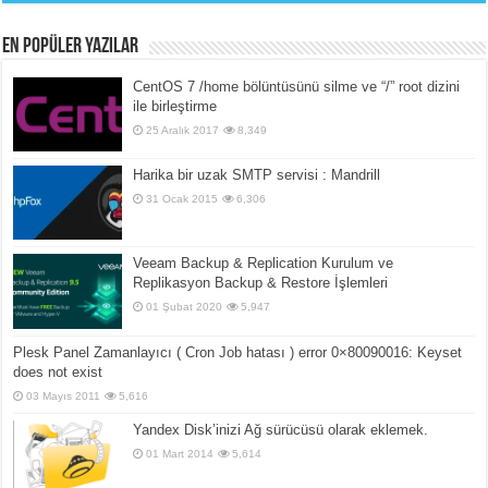
En popüler yazılar
CentOS 7 /home bölüntüsünü silme ve “/” root dizini
ile birleştirme
25 Aralık 2017
8,349
Harika bir uzak SMTP servisi : Mandrill
31 Ocak 2015
6,306
Veeam Backup & Replication Kurulum ve
Replikasyon Backup & Restore İşlemleri
01 Şubat 2020
5,947
Plesk Panel Zamanlayıcı ( Cron Job hatası ) error 0×80090016: Keyset
does not exist
03 Mayıs 2011
5,616
Yandex Disk’inizi Ağ sürücüsü olarak eklemek.
01 Mart 2014
5,614