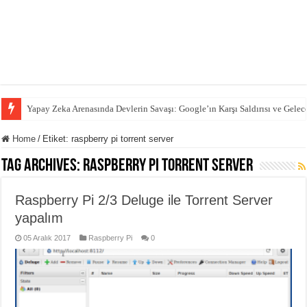
Yapay Zeka Arenasında Devlerin Savaşı: Google’ın Karşı Saldırısı ve Gelec
Home
/
Etiket:
raspberry pi torrent server
Tag Archives:
raspberry pi torrent server
Raspberry Pi 2/3 Deluge ile Torrent Server
yapalım
05 Aralık 2017
Raspberry Pi
0