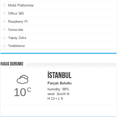
Mobil Plaftormlar
Office 365
Raspberry Pi
Sunucular
Yapay Zeka
Yedekleme
Hava Durumu
İstanbul
Parçalı Bulutlu
10
C
humidity: 88%
wind: 1km/h N
H 13 • L 9