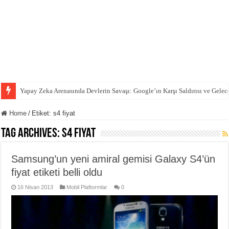
Yapay Zeka Arenasında Devlerin Savaşı: Google’ın Karşı Saldırısı ve Gelec
Home
/
Etiket:
s4 fiyat
Tag Archives:
s4 fiyat
Samsung’un yeni amiral gemisi Galaxy S4’ün
fiyat etiketi belli oldu
16 Nisan 2013
Mobil Plaftormlar
0