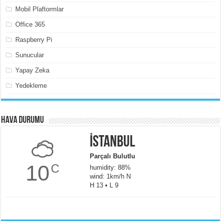
Mobil Plaftormlar
Office 365
Raspberry Pi
Sunucular
Yapay Zeka
Yedekleme
Hava Durumu
İstanbul
Parçalı Bulutlu
10
C
humidity: 88%
wind: 1km/h N
H 13 • L 9