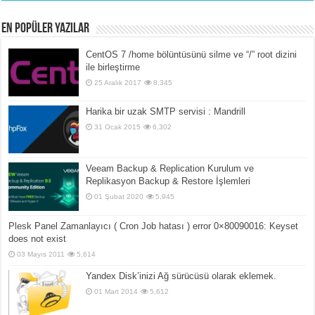
En popüler yazılar
CentOS 7 /home bölüntüsünü silme ve “/” root dizini
ile birleştirme
25 Aralık 2017
8,345
Harika bir uzak SMTP servisi : Mandrill
31 Ocak 2015
6,302
Veeam Backup & Replication Kurulum ve
Replikasyon Backup & Restore İşlemleri
01 Şubat 2020
5,945
Plesk Panel Zamanlayıcı ( Cron Job hatası ) error 0×80090016: Keyset
does not exist
03 Mayıs 2011
5,614
Yandex Disk’inizi Ağ sürücüsü olarak eklemek.
01 Mart 2014
5,612