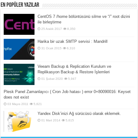
En popüler yazılar
CentOS 7 /home bölüntüsünü silme ve “/” root dizini
ile birleştirme
25 Aralık 2017
8,350
Harika bir uzak SMTP servisi : Mandrill
31 Ocak 2015
6,310
Veeam Backup & Replication Kurulum ve
Replikasyon Backup & Restore İşlemleri
01 Şubat 2020
5,947
Plesk Panel Zamanlayıcı ( Cron Job hatası ) error 0×80090016: Keyset
does not exist
03 Mayıs 2011
5,621
Yandex Disk’inizi Ağ sürücüsü olarak eklemek.
01 Mart 2014
5,615