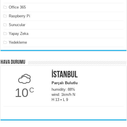
Office 365
Raspberry Pi
Sunucular
Yapay Zeka
Yedekleme
Hava Durumu
İstanbul
Parçalı Bulutlu
10
C
humidity: 88%
wind: 1km/h N
H 13 • L 9