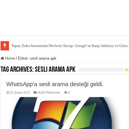
Yapay Zeka Arenasında Devlerin Savaşı: Google’ın Karşı Saldırısı ve Gelec
Home
/
Etiket:
sesli arama apk
Tag Archives:
sesli arama apk
WhatsApp’a sesli arama desteği geldi.
02 Şubat 2015
Mobil Plaftormlar
0