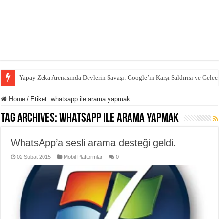
Yapay Zeka Arenasında Devlerin Savaşı: Google’ın Karşı Saldırısı ve Gelec
Home
/
Etiket:
whatsapp ile arama yapmak
Tag Archives:
whatsapp ile arama yapmak
WhatsApp’a sesli arama desteği geldi.
02 Şubat 2015
Mobil Plaftormlar
0