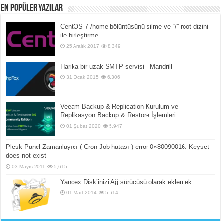
En popüler yazılar
CentOS 7 /home bölüntüsünü silme ve “/” root dizini
ile birleştirme
25 Aralık 2017
8,349
Harika bir uzak SMTP servisi : Mandrill
31 Ocak 2015
6,306
Veeam Backup & Replication Kurulum ve
Replikasyon Backup & Restore İşlemleri
01 Şubat 2020
5,947
Plesk Panel Zamanlayıcı ( Cron Job hatası ) error 0×80090016: Keyset
does not exist
03 Mayıs 2011
5,615
Yandex Disk’inizi Ağ sürücüsü olarak eklemek.
01 Mart 2014
5,614