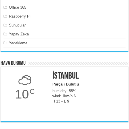
Office 365
Raspberry Pi
Sunucular
Yapay Zeka
Yedekleme
Hava Durumu
İstanbul
Parçalı Bulutlu
10
C
humidity: 88%
wind: 1km/h N
H 13 • L 9