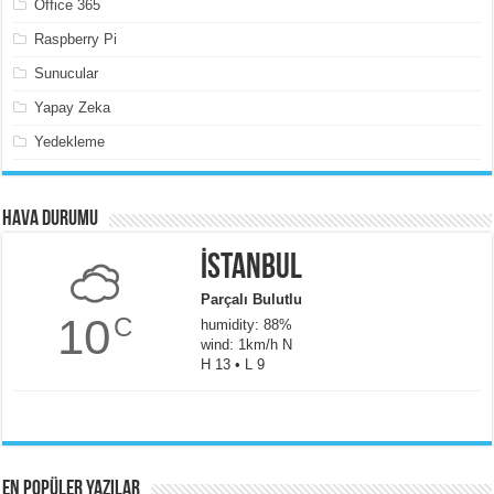
Office 365
Raspberry Pi
Sunucular
Yapay Zeka
Yedekleme
Hava Durumu
İstanbul
Parçalı Bulutlu
10
C
humidity: 88%
wind: 1km/h N
H 13 • L 9
En popüler yazılar