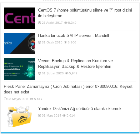
CentOS 7 /home bölüntüsünü silme ve “/” root dizini
ile birleştirme
25 Aralık 2017
8,349
Harika bir uzak SMTP servisi : Mandrill
31 Ocak 2015
6,306
Veeam Backup & Replication Kurulum ve
Replikasyon Backup & Restore İşlemleri
01 Şubat 2020
5,947
Plesk Panel Zamanlayıcı ( Cron Job hatası ) error 0×80090016: Keyset
does not exist
03 Mayıs 2011
5,617
Yandex Disk’inizi Ağ sürücüsü olarak eklemek.
01 Mart 2014
5,614