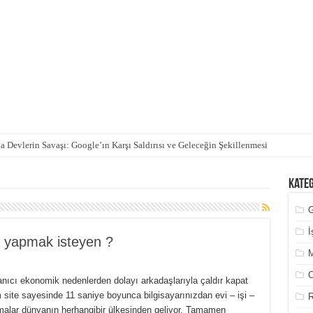
 Devlerin Savaşı: Google’ın Karşı Saldırısı ve Geleceğin Şekillenmesi
Kate
İ
yapmak isteyen ?
M
O
nıcı ekonomik nedenlerden dolayı arkadaşlarıyla çaldır kapat
 site sayesinde 11 saniye boyunca bilgisayarınızdan evi – işi –
R
ramalar dünyanın herhangibir ülkesinden geliyor. Tamamen