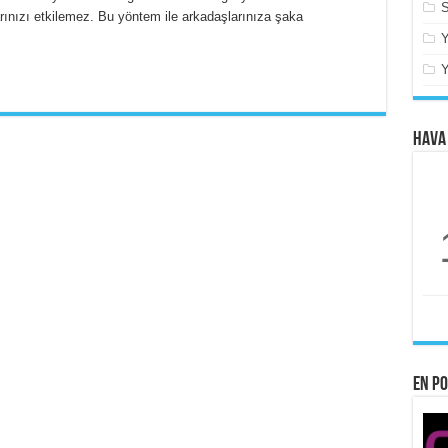
S
larınızı etkilemez. Bu yöntem ile arkadaşlarınıza şaka
Hava
En po