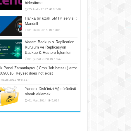
birleştirme
25 Aralık 2017
8,349
Harika bir uzak SMTP servisi :
Mandrill
31 Ocak 2015
6,306
Veeam Backup & Replication
Kurulum ve Replikasyon
Backup & Restore İşlemleri
01 Şubat 2020
5,947
k Panel Zamanlayıcı ( Cron Job hatası ) error
090016: Keyset does not exist
 Mayıs 2011
5,617
Yandex Disk’inizi Ağ sürücüsü
olarak eklemek.
01 Mart 2014
5,614