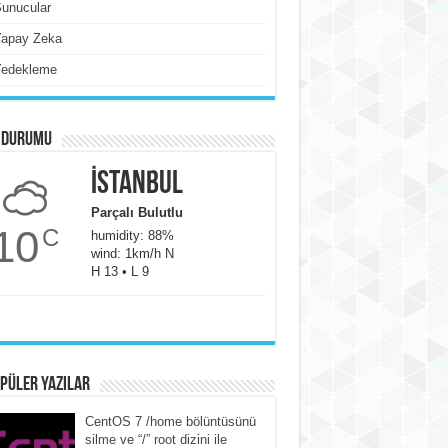
unucular
Yapay Zeka
Yedekleme
 Durumu
İstanbul
Parçalı Bulutlu
10
C
humidity: 88%
wind: 1km/h N
H 13 • L 9
püler yazılar
CentOS 7 /home bölüntüsünü
silme ve “/” root dizini ile