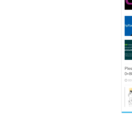
Ples
0×80
03