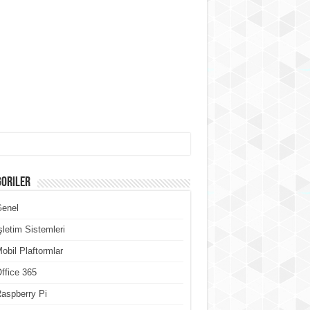
goriler
Genel
şletim Sistemleri
obil Plaftormlar
ffice 365
aspberry Pi