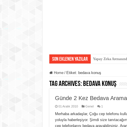
Son eklenen yazılar
Yapay Zeka Arenasında
Home
/
Etiket:
bedava konuş
Tag Archives:
bedava konuş
Günde 2 Kez Bedava Arama 
01 Aralık 2010
Genel
1
Merhaba arkadaşlar, Çoğu cep telefonu kulla
yoluyla haberleşiyor. Şimdi size tanıtacağım
cep telefonlarını bedava arayabilirsiniz. A