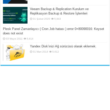
Veeam Backup & Replication Kurulum ve
Replikasyon Backup & Restore İşlemleri
01 Şubat 2020
5,943
Plesk Panel Zamanlayıcı ( Cron Job hatası ) error 0×80090016: Keyset
does not exist
03 Mayıs 2011
5,614
Yandex Disk’inizi Ağ sürücüsü olarak eklemek.
01 Mart 2014
5,612