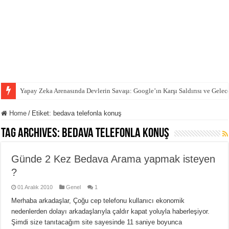
Yapay Zeka Arenasında Devlerin Savaşı: Google’ın Karşı Saldırısı ve Gelec
Home
/
Etiket:
bedava telefonla konuş
Tag Archives:
bedava telefonla konuş
Günde 2 Kez Bedava Arama yapmak isteyen
?
01 Aralık 2010
Genel
1
Merhaba arkadaşlar, Çoğu cep telefonu kullanıcı ekonomik
nedenlerden dolayı arkadaşlarıyla çaldır kapat yoluyla haberleşiyor.
Şimdi size tanıtacağım site sayesinde 11 saniye boyunca