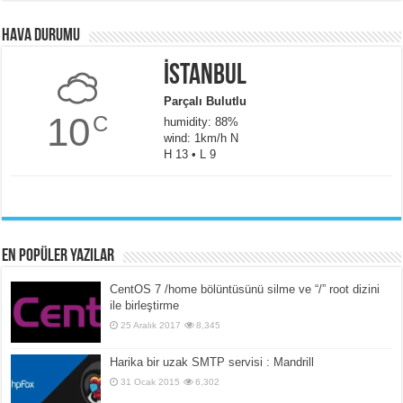
Hava Durumu
İstanbul
Parçalı Bulutlu
10
C
humidity: 88%
wind: 1km/h N
H 13 • L 9
En popüler yazılar
CentOS 7 /home bölüntüsünü silme ve “/” root dizini
ile birleştirme
25 Aralık 2017
8,345
Harika bir uzak SMTP servisi : Mandrill
31 Ocak 2015
6,302