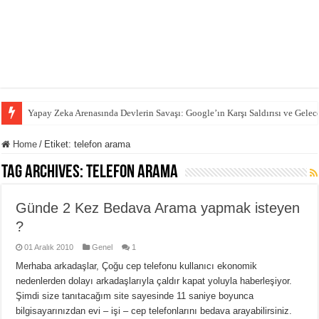
Yapay Zeka Arenasında Devlerin Savaşı: Google’ın Karşı Saldırısı ve Gelec
Home
/
Etiket:
telefon arama
Tag Archives:
telefon arama
Günde 2 Kez Bedava Arama yapmak isteyen
?
01 Aralık 2010
Genel
1
Merhaba arkadaşlar, Çoğu cep telefonu kullanıcı ekonomik
nedenlerden dolayı arkadaşlarıyla çaldır kapat yoluyla haberleşiyor.
Şimdi size tanıtacağım site sayesinde 11 saniye boyunca
bilgisayarınızdan evi – işi – cep telefonlarını bedava arayabilirsiniz.