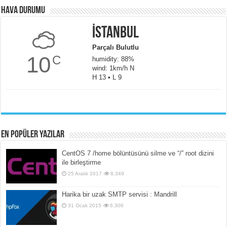
Hava Durumu
İstanbul
Parçalı Bulutlu
10
C
humidity: 88%
wind: 1km/h N
H 13 • L 9
En popüler yazılar
CentOS 7 /home bölüntüsünü silme ve “/” root dizini
ile birleştirme
25 Aralık 2017
8,349
Harika bir uzak SMTP servisi : Mandrill
31 Ocak 2015
6,306