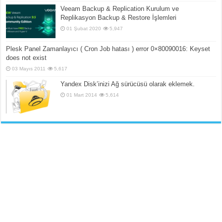
Veeam Backup & Replication Kurulum ve
Replikasyon Backup & Restore İşlemleri
01 Şubat 2020
5,947
Plesk Panel Zamanlayıcı ( Cron Job hatası ) error 0×80090016: Keyset
does not exist
03 Mayıs 2011
5,617
Yandex Disk’inizi Ağ sürücüsü olarak eklemek.
01 Mart 2014
5,614