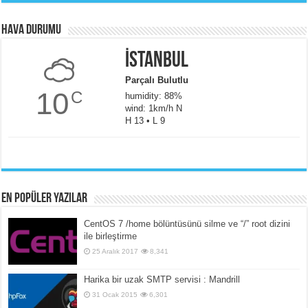
Hava Durumu
İstanbul
Parçalı Bulutlu
10
C
humidity: 88%
wind: 1km/h N
H 13 • L 9
En popüler yazılar
CentOS 7 /home bölüntüsünü silme ve “/” root dizini
ile birleştirme
25 Aralık 2017
8,341
Harika bir uzak SMTP servisi : Mandrill
31 Ocak 2015
6,301