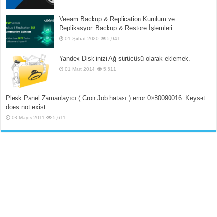
Veeam Backup & Replication Kurulum ve
Replikasyon Backup & Restore İşlemleri
01 Şubat 2020
5,941
Yandex Disk’inizi Ağ sürücüsü olarak eklemek.
01 Mart 2014
5,611
Plesk Panel Zamanlayıcı ( Cron Job hatası ) error 0×80090016: Keyset
does not exist
03 Mayıs 2011
5,611