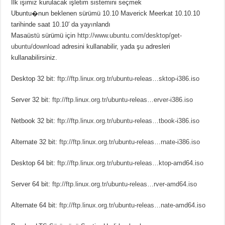
İlk işimiz kurulacak işletim sistemini seçmek
Ubuntu�nun beklenen sürümü 10.10 Maverick Meerkat 10.10.10
tarihinde saat 10.10′ da yayınlandı
Masaüstü sürümü için
http://www.ubuntu.com/desktop/get-
ubuntu/download
adresini kullanabilir, yada şu adresleri
kullanabilirsiniz.
Desktop 32 bit:
ftp://ftp.linux.org.tr/ubuntu-releas…sktop-i386.iso
Server 32 bit:
ftp://ftp.linux.org.tr/ubuntu-releas…erver-i386.iso
Netbook 32 bit:
ftp://ftp.linux.org.tr/ubuntu-releas…tbook-i386.iso
Alternate 32 bit:
ftp://ftp.linux.org.tr/ubuntu-releas…rnate-i386.iso
Desktop 64 bit:
ftp://ftp.linux.org.tr/ubuntu-releas…ktop-amd64.iso
Server 64 bit:
ftp://ftp.linux.org.tr/ubuntu-releas…rver-amd64.iso
Alternate 64 bit:
ftp://ftp.linux.org.tr/ubuntu-releas…nate-amd64.iso