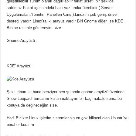
geliştirilebilir sürüm olarak dağıtılabilir fakat ücretli bir şekilde
satılmaz.Fakat içerisindeki bazı yazılımlar ücretlidir ( Server
Uygulamaları,Yönetim Panelleri Cms ).Linux’ın çok geniş driver
desteği vardır. Linux’ta iki arayüz vardır Biri Gnome diğeri ise KDE .
Birkaç resimle göstereyim size :
Gnome Arayüzü :
KDE’ Arayüzü :
Şekil itibarı ile buna benziyor ben şu anda gnome arayüzü üzerinde
Snow Leopard’ temasını kullanmaktayım bir kaç makale sonra bu
konuya da değineceğim size.
Hadi Birlikte Linux işletim sistemlerinin en çok bilineni olan Ubuntu’yu
beraber kuralım.