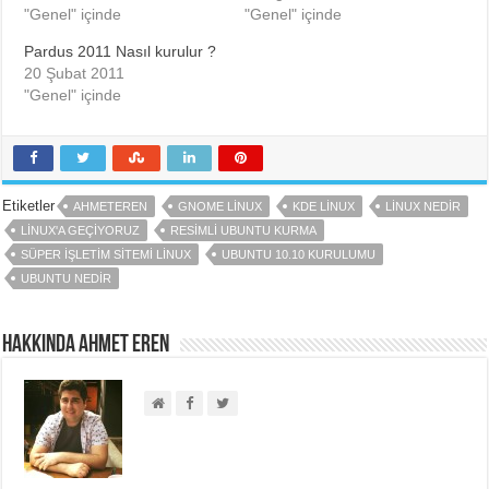
"Genel" içinde
"Genel" içinde
Pardus 2011 Nasıl kurulur ?
20 Şubat 2011
"Genel" içinde
Etiketler
AHMETEREN
GNOME LINUX
KDE LINUX
LINUX NEDIR
LINUX'A GEÇIYORUZ
RESIMLI UBUNTU KURMA
SÜPER IŞLETIM SITEMI LINUX
UBUNTU 10.10 KURULUMU
UBUNTU NEDIR
Hakkında Ahmet EREN