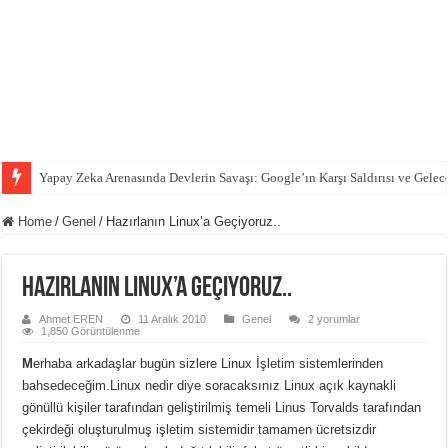
Yapay Zeka Arenasında Devlerin Savaşı: Google’ın Karşı Saldırısı ve Gelec
Home
/
Genel
/
Hazırlanın Linux’a Geçiyoruz..
Hazırlanın Linux’a Geçiyoruz..
Ahmet EREN
11 Aralık 2010
Genel
2 yorumlar
1,850 Görüntülenme
M
erhaba arkadaşlar bugün sizlere Linux İşletim sistemlerinden
bahsedeceğim.Linux nedir diye soracaksınız Linux açık kaynakli
gönüllü kişiler tarafından geliştirilmiş temeli Linus Torvalds tarafından
çekirdeği oluşturulmuş işletim sistemidir tamamen ücretsizdir